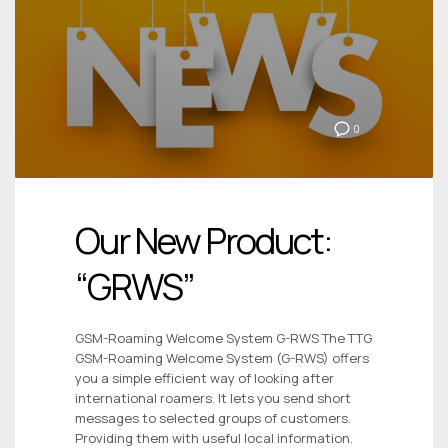
0
Our New Product:
“GRWS”
GSM-Roaming Welcome System G-RWS The TTG
GSM-Roaming Welcome System (G-RWS) offers
you a simple efficient way of looking after
international roamers. It lets you send short
messages to selected groups of customers.
Providing them with useful local information.